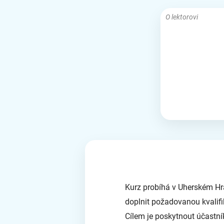
O lektorovi
Kurz probíhá v Uherském Hrad
doplnit požadovanou kvalifika
Cílem je poskytnout účastníko