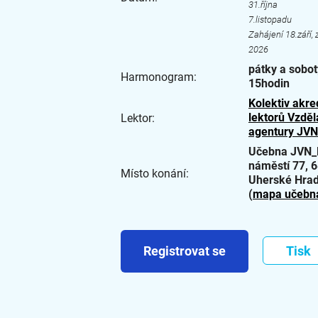
31.října
7.listopadu
Zahájení 18.září, 
2026
pátky a sobot
Harmonogram:
15hodin
Kolektiv akre
lektorů Vzděl
Lektor:
agentury JVN
Učebna JVN_
náměstí 77, 
Místo konání:
Uherské Hrad
(
mapa učebn
Registrovat se
Tisk