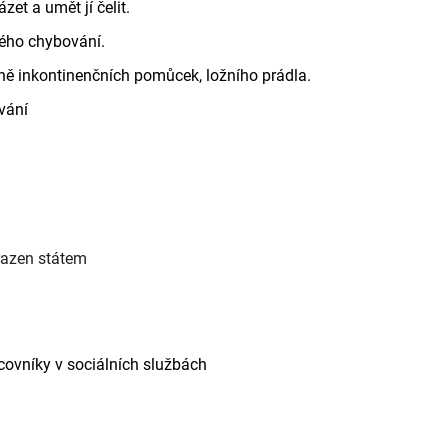
zet a umět jí čelit.
tého chybování.
ně inkontinenčních pomůcek, ložního prádla.
vání
hrazen státem
covníky v sociálních službách