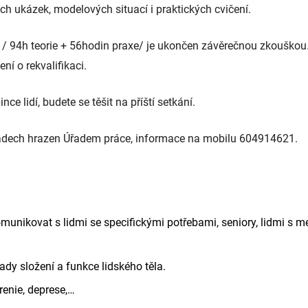
h ukázek, modelových situací i praktických cvičení.
/ 94h teorie + 56hodin praxe/ je ukončen závěrečnou zkouškou.
ení o rekvalifikaci.
ce lidí, budete se těšit na příští setkání.
padech hrazen Úřadem práce, informace na mobilu 604914621.
munikovat s lidmi se specifickými potřebami, seniory, lidmi s m
ady složení a funkce lidského těla.
enie, deprese,…