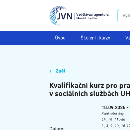
Úvod
Školení - kurzy
Vz
Zpět
Kvalifikační kurz pro pr
v sociálních službách UH
18.09.2026 -
Konkrétní dny:
18., 19., 25.září
2., 3., 9., 10., 16.,17
Datum: