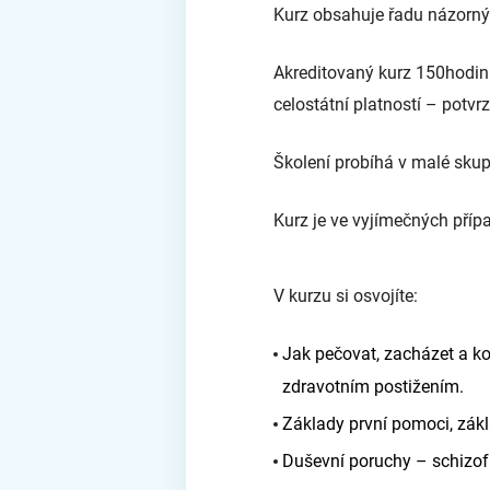
Kurz obsahuje řadu názornýc
Akreditovaný kurz 150hodin 
celostátní platností – potvrz
Školení probíhá v malé skupin
Kurz je ve vyjímečných pří
V kurzu si osvojíte:
Jak pečovat, zacházet a ko
zdravotním postižením.
Základy první pomoci, zákl
Duševní poruchy – schizofr