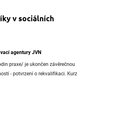
íky v sociálních
ávací agentury JVN
odin praxe/ je ukončen závěrečnou
stí - potvrzení o rekvalifikaci. Kurz