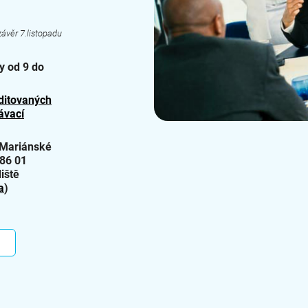
závěr 7.listopadu
y od 9 do
ditovaných
ávací
Mariánské
686 01
iště
a
)