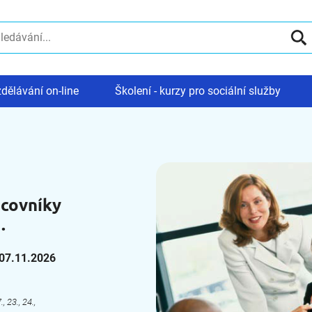
dělávání on-line
Školení - kurzy pro sociální služby
acovníky
.
 07.11.2026
., 23., 24.,