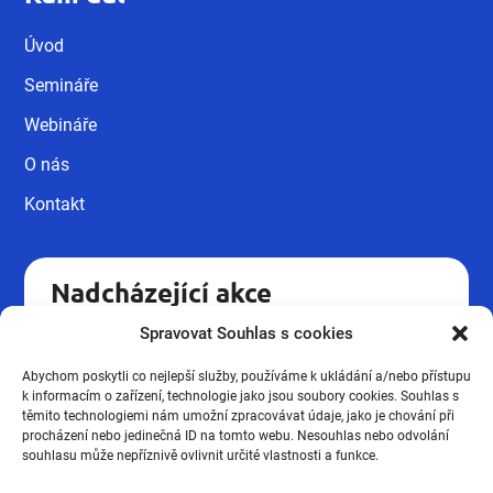
Úvod
Semináře
Webináře
O nás
Kontakt
Nadcházející akce
Spravovat Souhlas s cookies
Kvalifikační kurz pro pracovníky v
18.09
sociálních službách UH.
Abychom poskytli co nejlepší služby, používáme k ukládání a/nebo přístupu
Podzimní novinky ze mzdové
k informacím o zařízení, technologie jako jsou soubory cookies. Souhlas s
16.10
účtárny 2026
těmito technologiemi nám umožní zpracovávat údaje, jako je chování při
procházení nebo jedinečná ID na tomto webu. Nesouhlas nebo odvolání
Kvalifikační kurz pro pracovníky v
souhlasu může nepříznivě ovlivnit určité vlastnosti a funkce.
19.03
sociálních službách UH.