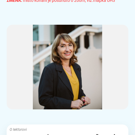
ZMĚNA:
místo konání je posunuto o 200m, viz.mapka UH3
O lektorovi