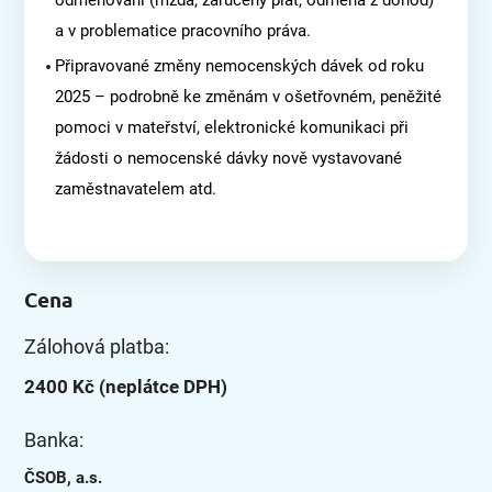
odměňování (mzda, zaručený plat, odměna z dohod)
a v problematice pracovního práva.
Připravované změny nemocenských dávek od roku
2025 – podrobně ke změnám v ošetřovném, peněžité
pomoci v mateřství, elektronické komunikaci při
žádosti o nemocenské dávky nově vystavované
zaměstnavatelem atd.
Cena
Zálohová platba:
2400 Kč (neplátce DPH)
Banka:
ČSOB, a.s.