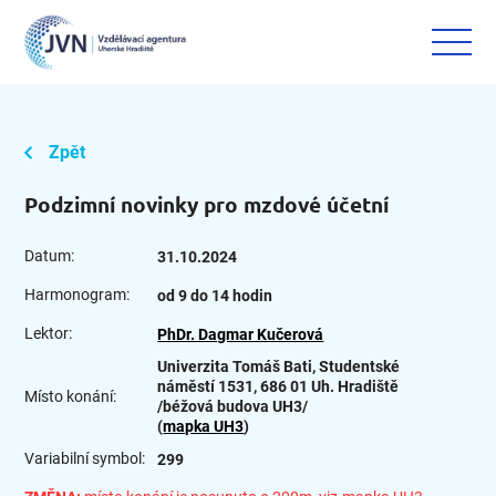
Zpět
Podzimní novinky pro mzdové účetní
Datum:
31.10.2024
Harmonogram:
od 9 do 14 hodin
Lektor:
PhDr. Dagmar Kučerová
Univerzita Tomáš Bati, Studentské
náměstí 1531, 686 01 Uh. Hradiště
Místo konání:
/béžová budova UH3/
(
mapka UH3
)
Variabilní symbol:
299