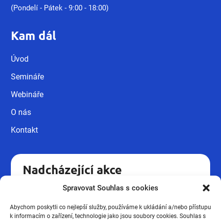
(Pondelí - Pátek - 9:00 - 18:00)
Kam dál
Úvod
Semináře
Webináře
O nás
Kontakt
Nadcházející akce
Spravovat Souhlas s cookies
Kvalifikační kurz pro pracovníky v
18.09
sociálních službách UH.
Abychom poskytli co nejlepší služby, používáme k ukládání a/nebo přístupu
Podzimní novinky ze mzdové
k informacím o zařízení, technologie jako jsou soubory cookies. Souhlas s
16.10