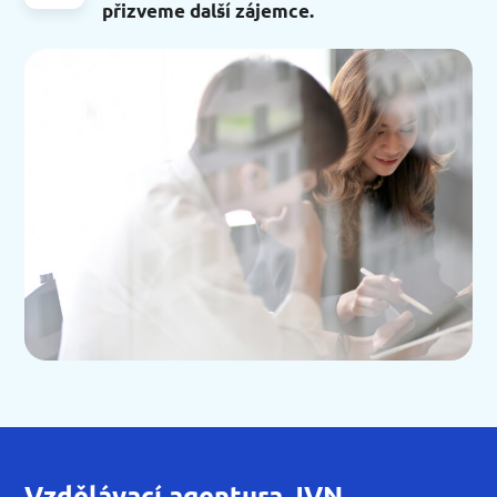
přizveme další zájemce.
Vzdělávací agentura JVN