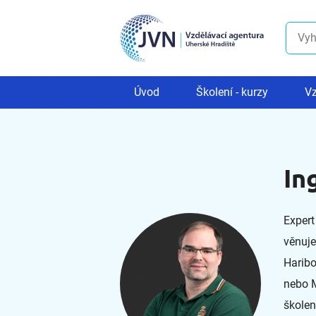
Úvod
Školení - kurzy
Vz
In
Expert
věnuje
Haribo
nebo M
školen