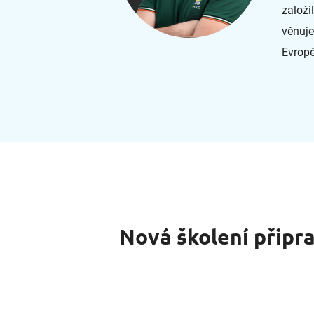
založi
věnuje
Evropě
Nová školení připr