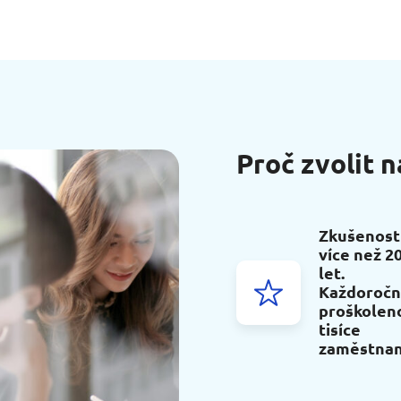
Proč zvolit n
Zkušenost
více než 2
let.
Každoroč
proškolen
tisíce
zaměstnan