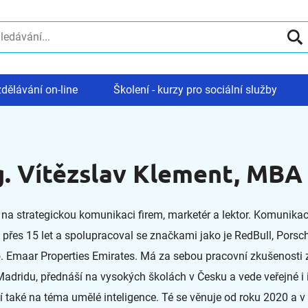
dělávání on-line
Školení - kurzy pro sociální služby
g. Vítězslav Klement, MBA
 na strategickou komunikaci firem, marketér a lektor. Komunikac
 přes 15 let a spolupracoval se značkami jako je RedBull, Porsch
. Emaar Properties Emirates. Má za sebou pracovní zkušenosti 
adridu, přednáší na vysokých školách v Česku a vede veřejné i i
í také na téma umělé inteligence. Té se věnuje od roku 2020 a v