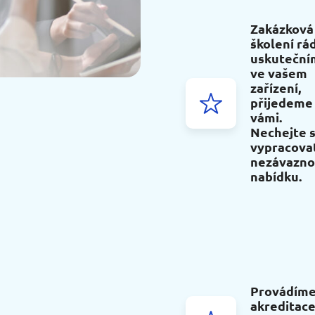
Zakázková
školení rád
uskuteční
ve vašem
zařízení,
přijedeme
vámi.
Nechejte s
vypracova
nezávazn
nabídku.
Provádíme
akreditace