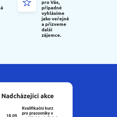
pro Vás,
ná
případně
vyhlásíme
jako veřejné
a přizveme
další
zájemce.
Nadcházející akce
Kvalifikační kurz
pro pracovníky v
18.09