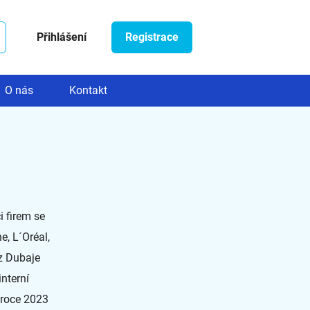
Přihlášení
Registrace
O nás
Kontakt
i firem se
e, L´Oréal,
z Dubaje
nterní
 roce 2023