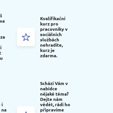
i
Kvalifikační
me
kurz pro
pracovníky v
sociálních
 za
službách
nehradíte,
i
kurz je
t
zdarma.
ou
Schází Vám v
nabídce
nějaké téma?
Dejte nám
 i
vědět, rádi ho
 na
připravíme