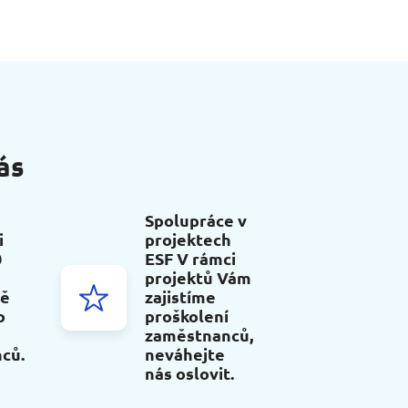
ás
Spolupráce v
i
projektech
0
ESF V rámci
projektů Vám
ně
zajistíme
o
proškolení
zaměstnanců,
ců.
neváhejte
nás oslovit.