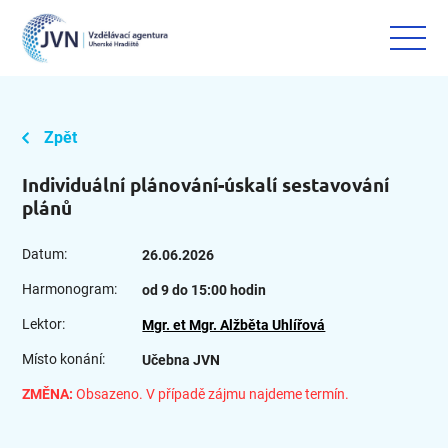
Zpět
Individuální plánování-úskalí sestavování
plánů
Datum:
26.06.2026
Harmonogram:
od 9 do 15:00 hodin
Lektor:
Mgr. et Mgr. Alžběta Uhlířová
Místo konání:
Učebna JVN
ZMĚNA:
Obsazeno. V případě zájmu najdeme termín.