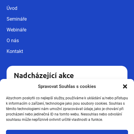
Úvod
Semináře
Webináře
O nás
Kontakt
Nadcházející akce
Spravovat Souhlas s cookies
Kvalifikační kurz pro pracovníky v
18.09
sociálních službách UH.
Abychom poskytli co nejlepší služby, používáme k ukládání a/nebo přístupu
Podzimní novinky ze mzdové
k informacím o zařízení, technologie jako jsou soubory cookies. Souhlas s
16.10
účtárny 2026
těmito technologiemi nám umožní zpracovávat údaje, jako je chování při
procházení nebo jedinečná ID na tomto webu. Nesouhlas nebo odvolání
Kvalifikační kurz pro pracovníky v
souhlasu může nepříznivě ovlivnit určité vlastnosti a funkce.
19.03
sociálních službách UH.