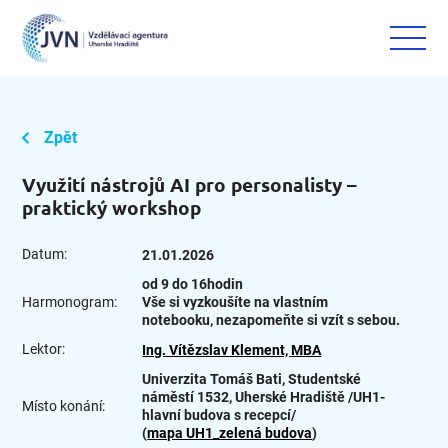
Zpět
Využití nástrojů AI pro personalisty –
praktický workshop
Datum:
21.01.2026
od 9 do 16hodin
Harmonogram:
Vše si vyzkoušíte na vlastním
notebooku, nezapomeňte si vzít s sebou.
Lektor:
Ing. Vítězslav Klement, MBA
Univerzita Tomáš Bati, Studentské
náměstí 1532, Uherské Hradiště /UH1-
Místo konání:
hlavní budova s recepcí/
(
mapa UH1_zelená budova
)