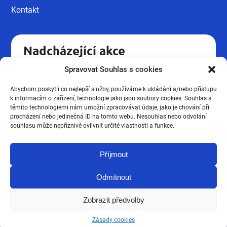
Kontakt
Nadcházející akce
Spravovat Souhlas s cookies
Kvalifikační kurz pro pracovníky v
18.09
sociálních službách UH.
Abychom poskytli co nejlepší služby, používáme k ukládání a/nebo přístupu
Podzimní novinky ze mzdové
k informacím o zařízení, technologie jako jsou soubory cookies. Souhlas s
16.10
účtárny 2026
těmito technologiemi nám umožní zpracovávat údaje, jako je chování při
procházení nebo jedinečná ID na tomto webu. Nesouhlas nebo odvolání
Kvalifikační kurz pro pracovníky v
souhlasu může nepříznivě ovlivnit určité vlastnosti a funkce.
19.03
sociálních službách UH.
Příjmout
Zobrazit všechny
Odmítnout
Zobrazit předvolby
Všechna práva vyhrazena. JVN vzdělávací agentura 2026. Braincoded
Zásady cookies
by
frontio.