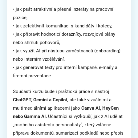
• jak psát atraktivní a přesné inzeráty na pracovní
pozice,
• jak zefektivnit komunikaci s kandidáty i kolegy,
• jak připravit hodnoticí dotazníky, rozvojové plány
nebo shrnutí pohovorů,
• jak využít AI při nástupu zaměstnanců (onboarding)
nebo interním vzdělávání,
• jak generovat texty pro interní kampaně, e-maily a
firemní prezentace.
Součástí kurzu bude i praktická práce s nástroji
ChatGPT, Gemini a Copilot,
ale také vizuálními a
multimediálními aplikacemi jako
Canva AI, HeyGen
nebo Gamma AI.
Účastníci si vyzkouší, jak z AI udělat
„osobního asistenta personalisty“, který zvládne
přípravu dokumentů, sumarizaci podkladů nebo přepis