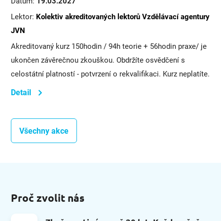
Datum:
19.03.2027
Lektor:
Kolektiv akreditovaných lektorů Vzdělávací agentury
JVN
Akreditovaný kurz 150hodin / 94h teorie + 56hodin praxe/ je
ukončen závěrečnou zkouškou. Obdržíte osvědčení s
celostátní platností - potvrzení o rekvalifikaci. Kurz neplatíte.
Detail
Všechny akce
Proč zvolit nás