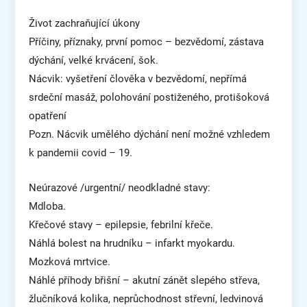
Život zachraňující úkony
Příčiny, příznaky, první pomoc – bezvědomí, zástava
dýchání, velké krvácení, šok.
Nácvik: vyšetření člověka v bezvědomí, nepřímá
srdeční masáž, polohování postiženého, protišoková
opatření
Pozn. Nácvik umělého dýchání není možné vzhledem
k pandemii covid – 19.
Neúrazové /urgentní/ neodkladné stavy:
Mdloba.
Křečové stavy – epilepsie, febrilní křeče.
Náhlá bolest na hrudníku – infarkt myokardu.
Mozková mrtvice.
Náhlé příhody břišní – akutní zánět slepého střeva,
žlučníková kolika, neprůchodnost střevní, ledvinová