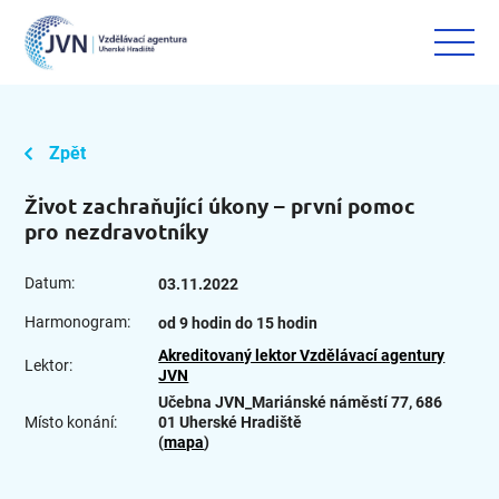
Zpět
Život zachraňující úkony – první pomoc
pro nezdravotníky
Datum:
03.11.2022
Harmonogram:
od 9 hodin do 15 hodin
Akreditovaný lektor Vzdělávací agentury
Lektor:
JVN
Učebna JVN_Mariánské náměstí 77, 686
Místo konání:
01 Uherské Hradiště
(
mapa
)