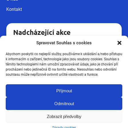
Kontakt
Nadcházející akce
Spravovat Souhlas s cookies
Kvalifikační kurz pro pracovníky v
18.09
sociálních službách UH.
Abychom poskytli co nejlepší služby, používáme k ukládání a/nebo přístupu
Podzimní novinky ze mzdové
k informacím o zařízení, technologie jako jsou soubory cookies. Souhlas s
16.10
účtárny 2026
těmito technologiemi nám umožní zpracovávat údaje, jako je chování při
procházení nebo jedinečná ID na tomto webu. Nesouhlas nebo odvolání
Kvalifikační kurz pro pracovníky v
souhlasu může nepříznivě ovlivnit určité vlastnosti a funkce.
19.03
sociálních službách UH.
Příjmout
Zobrazit všechny
Odmítnout
Zobrazit předvolby
Všechna práva vyhrazena. JVN vzdělávací agentura 2026. Braincoded
Zásady cookies
by
frontio.