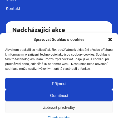
Kontakt
Nadcházející akce
Spravovat Souhlas s cookies
Kvalifikační kurz pro pracovníky v
18.09
sociálních službách UH.
Abychom poskytli co nejlepší služby, používáme k ukládání a/nebo přístupu
Podzimní novinky ze mzdové
k informacím o zařízení, technologie jako jsou soubory cookies. Souhlas s
16.10
účtárny 2026
těmito technologiemi nám umožní zpracovávat údaje, jako je chování při
procházení nebo jedinečná ID na tomto webu. Nesouhlas nebo odvolání
Kvalifikační kurz pro pracovníky v
souhlasu může nepříznivě ovlivnit určité vlastnosti a funkce.
19.03
sociálních službách UH.
Příjmout
Zobrazit všechny
Odmítnout
Zobrazit předvolby
Všechna práva vyhrazena. JVN vzdělávací agentura 2026. Braincoded
Zásady cookies
by
frontio.