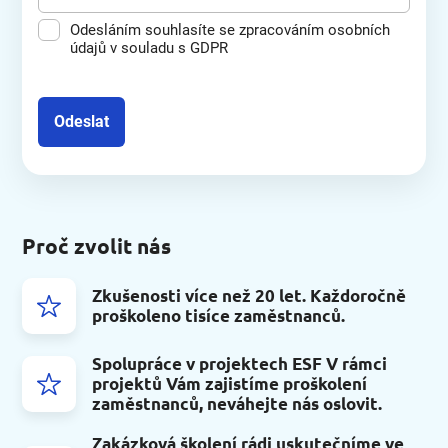
Odesláním souhlasíte se zpracováním osobních
údajů v souladu s GDPR
Odeslat
Proč zvolit nás
Zkušenosti více než 20 let. Každoročně
proškoleno tisíce zaměstnanců.
Spolupráce v projektech ESF V rámci
projektů Vám zajistíme proškolení
zaměstnanců, neváhejte nás oslovit.
Zakázková školení rádi uskutečníme ve