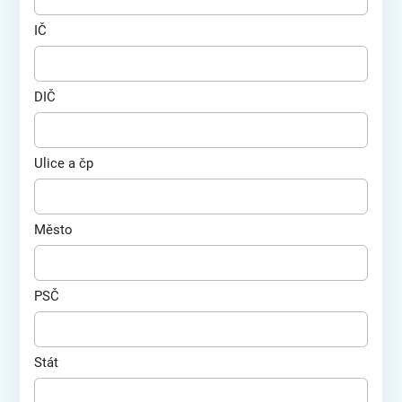
IČ
DIČ
Ulice a čp
Město
PSČ
Stát