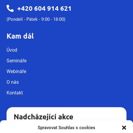
+420 604 914 621
(Pondelí - Pátek - 9:00 - 18:00)
Kam dál
Úvod
Semináře
Webináře
O nás
Kontakt
Nadcházející akce
Spravovat Souhlas s cookies
Kvalifikační kurz pro pracovníky v
18.09