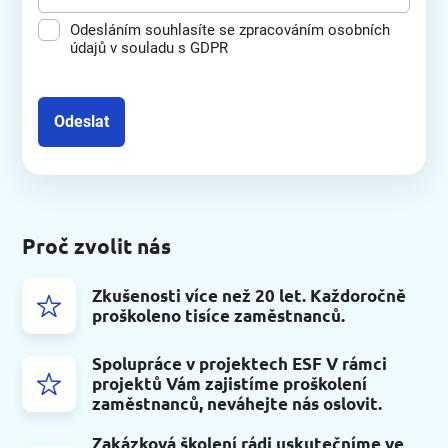
Odesláním souhlasíte se zpracováním osobních
údajů v souladu s GDPR
Odeslat
Proč zvolit nás
Zkušenosti více než 20 let. Každoročně
proškoleno tisíce zaměstnanců.
Spolupráce v projektech ESF V rámci
projektů Vám zajistíme proškolení
zaměstnanců, neváhejte nás oslovit.
Zakázková školení rádi uskutečníme ve