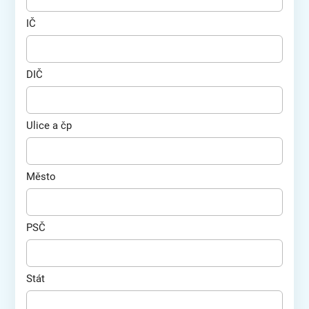
IČ
DIČ
Ulice a čp
Město
PSČ
Stát