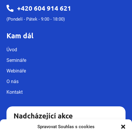
+420 604 914 621
(Pondelí - Pátek - 9:00 - 18:00)
Kam dál
Úvod
Semináře
Webináře
O nás
Kontakt
Nadcházející akce
Spravovat Souhlas s cookies
Kvalifikační kurz pro pracovníky v
18.09