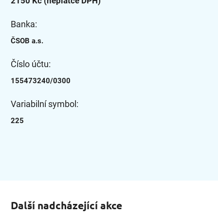
2150 Kč (neplátce DPH)
Banka:
ČSOB a.s.
Číslo účtu:
155473240/0300
Variabilní symbol:
225
Další nadcházející akce