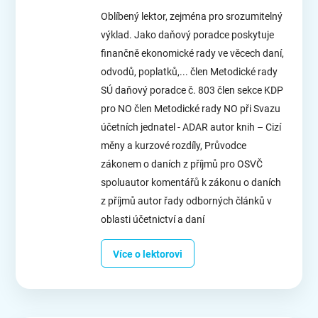
Oblíbený lektor, zejména pro srozumitelný
výklad. Jako daňový poradce poskytuje
finančně ekonomické rady ve věcech daní,
odvodů, poplatků,... člen Metodické rady
SÚ daňový poradce č. 803 člen sekce KDP
pro NO člen Metodické rady NO při Svazu
účetních jednatel - ADAR autor knih – Cizí
měny a kurzové rozdíly, Průvodce
zákonem o daních z příjmů pro OSVČ
spoluautor komentářů k zákonu o daních
z příjmů autor řady odborných článků v
oblasti účetnictví a daní
Více o lektorovi