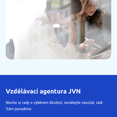
Vzdělávací agentura JVN
Nevíte si rady s výběrem školení, neváhejte zavolat, rádi
Vám poradíme