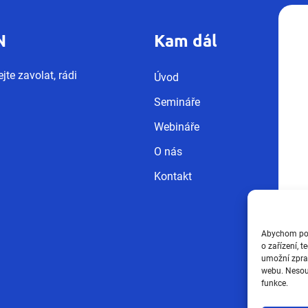
N
Kam dál
jte zavolat, rádi
Úvod
Semináře
Webináře
O nás
Kontakt
Abychom posk
o zařízení, 
umožní zprac
webu. Nesouh
funkce.