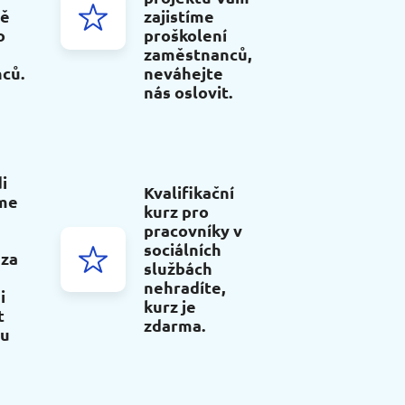
ně
zajistíme
o
proškolení
zaměstnanců,
ců.
neváhejte
nás oslovit.
i
Kvalifikační
me
kurz pro
pracovníky v
sociálních
 za
službách
nehradíte,
i
kurz je
t
zdarma.
ou