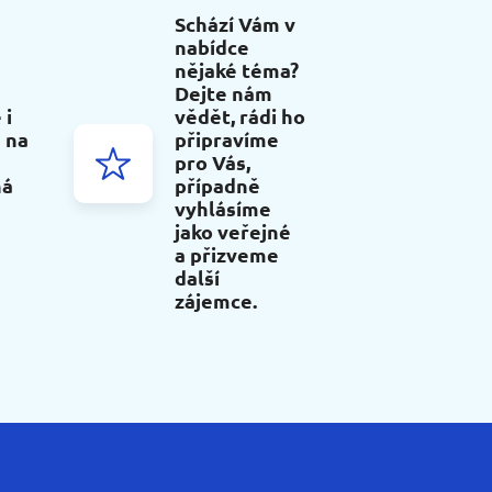
Schází Vám v
nabídce
nějaké téma?
Dejte nám
 i
vědět, rádi ho
 na
připravíme
pro Vás,
ná
případně
vyhlásíme
jako veřejné
a přizveme
další
zájemce.