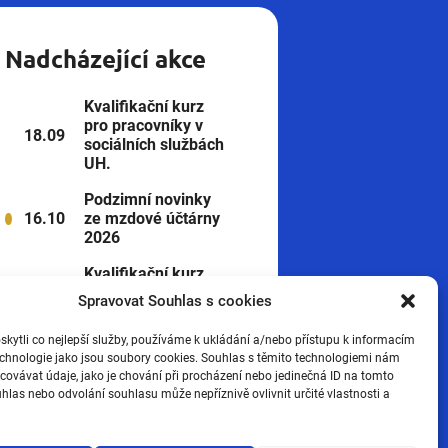
Nadcházející akce
Kvalifikační kurz
pro pracovníky v
18.09
sociálních službách
UH.
Podzimní novinky
16.10
ze mzdové účtárny
2026
Kvalifikační kurz
pro pracovníky v
Spravovat Souhlas s cookies
19.03
sociálních službách
UH.
ytli co nejlepší služby, používáme k ukládání a/nebo přístupu k informacím
technologie jako jsou soubory cookies. Souhlas s těmito technologiemi nám
Zobrazit všechny
ovávat údaje, jako je chování při procházení nebo jedinečná ID na tomto
las nebo odvolání souhlasu může nepříznivě ovlivnit určité vlastnosti a