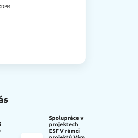
 GDPR
ás
Spolupráce v
i
projektech
0
ESF V rámci
projektů Vám