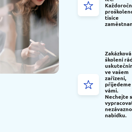
Každoroč
proškolen
tisíce
zaměstnan
Zakázková
školení rád
uskuteční
ve vašem
zařízení,
přijedeme
vámi.
Nechejte s
vypracova
nezávazn
nabídku.