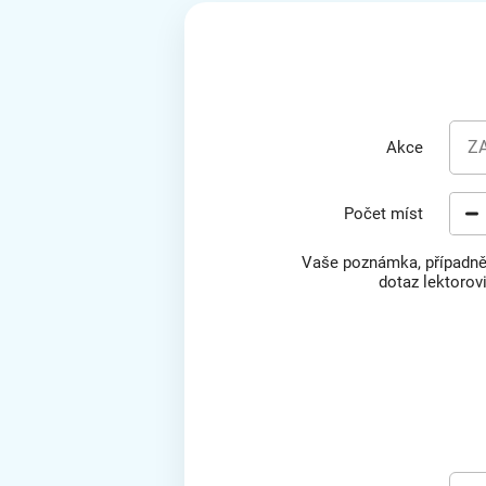
Z
Akce
Počet míst
Vaše poznámka, případn
dotaz lektorov