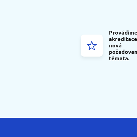
Provádíme
akreditace
nová
požadova
témata.