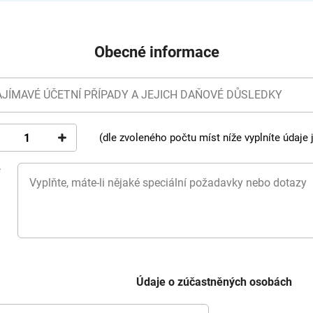
Obecné informace
AJÍMAVÉ ÚČETNÍ PŘÍPADY A JEJICH DAŇOVÉ DŮSLEDKY
(dle zvoleného počtu míst níže vyplníte údaje
ě
i
Údaje o zúčastněných osobách