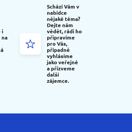
Schází Vám v
nabídce
nějaké téma?
Dejte nám
 i
vědět, rádi ho
 na
připravíme
pro Vás,
ná
případně
vyhlásíme
jako veřejné
a přizveme
další
zájemce.