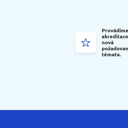
Provádíme
akreditace
nová
požadova
témata.