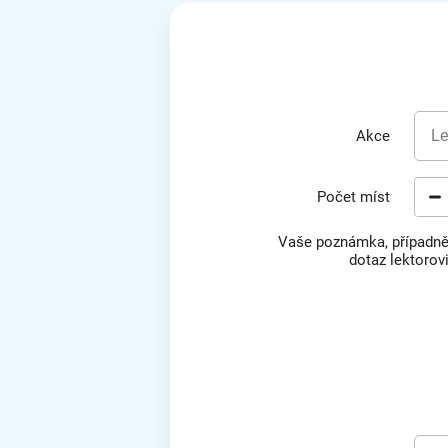
Le
Akce
Počet míst
Vaše poznámka, případn
dotaz lektorov