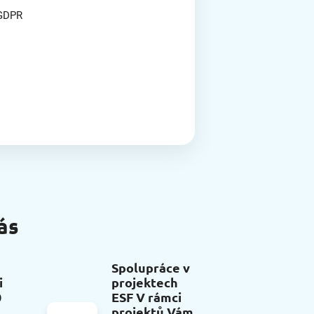
 GDPR
ás
Spolupráce v
i
projektech
0
ESF V rámci
projektů Vám