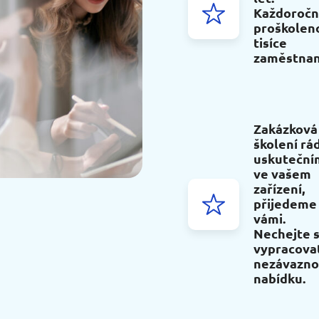
Každoroč
proškolen
tisíce
zaměstnan
Zakázková
školení rád
uskuteční
ve vašem
zařízení,
přijedeme
vámi.
Nechejte s
vypracova
nezávazn
nabídku.