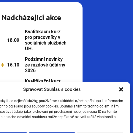
Nadcházející akce
Kvalifikační kurz
pro pracovníky v
18.09
sociálních službách
UH.
Podzimní novinky
16.10
ze mzdové účtárny
2026
Kvalifikační kurz
pro pracovníky v
Spravovat Souhlas s cookies
19.03
sociálních službách
UH.
ytli co nejlepší služby, používáme k ukládání a/nebo přístupu k informacím
technologie jako jsou soubory cookies. Souhlas s těmito technologiemi nám
Zobrazit všechny
ovávat údaje, jako je chování při procházení nebo jedinečná ID na tomto
las nebo odvolání souhlasu může nepříznivě ovlivnit určité vlastnosti a