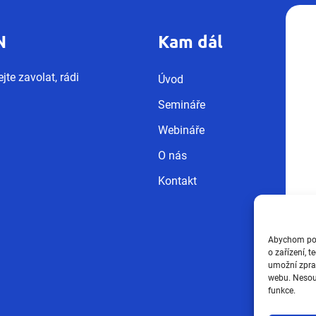
N
Kam dál
jte zavolat, rádi
Úvod
Semináře
Webináře
O nás
Kontakt
Abychom posk
o zařízení, 
umožní zprac
webu. Nesouh
funkce.