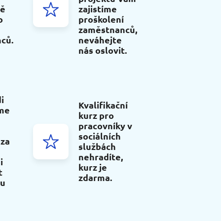
ně
zajistíme
o
proškolení
zaměstnanců,
ců.
neváhejte
nás oslovit.
i
Kvalifikační
me
kurz pro
pracovníky v
sociálních
 za
službách
nehradíte,
i
kurz je
t
zdarma.
ou