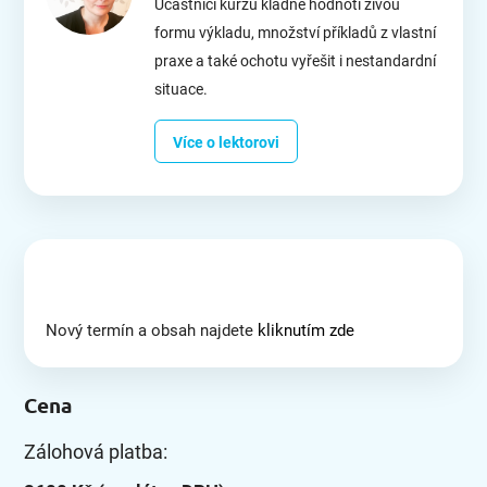
Účastníci kurzů kladně hodnotí živou
formu výkladu, množství příkladů z vlastní
praxe a také ochotu vyřešit i nestandardní
situace.
Více o lektorovi
Nový termín a obsah najdete
kliknutím zde
Cena
Zálohová platba: