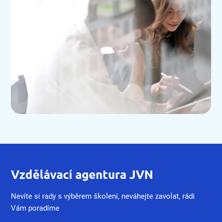
Vzdělávací agentura JVN
Nevíte si rady s výběrem školení, neváhejte zavolat, rádi
Vám poradíme