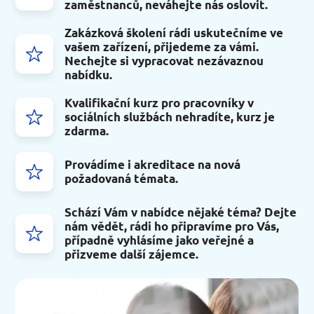
zaměstnanců, neváhejte nás oslovit.
Zakázková školení rádi uskutečníme ve
vašem zařízení, přijedeme za vámi.
Nechejte si vypracovat nezávaznou
nabídku.
Kvalifikační kurz pro pracovníky v
sociálních službách nehradíte, kurz je
zdarma.
Provádíme i akreditace na nová
požadovaná témata.
Schází Vám v nabídce nějaké téma? Dejte
nám vědět, rádi ho připravíme pro Vás,
případně vyhlásíme jako veřejné a
přizveme další zájemce.